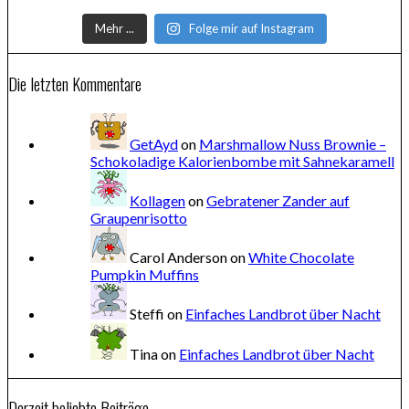
Mehr ...
Folge mir auf Instagram
Die letzten Kommentare
GetAyd
on
Marshmallow Nuss Brownie –
Schokoladige Kalorienbombe mit Sahnekaramell
Kollagen
on
Gebratener Zander auf
Graupenrisotto
Carol Anderson
on
White Chocolate
Pumpkin Muffins
Steffi
on
Einfaches Landbrot über Nacht
Tina
on
Einfaches Landbrot über Nacht
Derzeit beliebte Beiträge