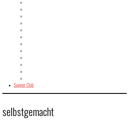
Burger
Dessert
Fisch & Meeresfrüchte
Fleisch
Gegrilltes & BBQ
Indien
Italien
Kuchen & Gebäck
Salat
Snacks & Quickies
Suppe
Vegetarisch
Supper Club
selbstgemacht