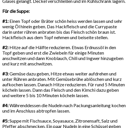
Glases gelangt. Deckel verschließen und im Kühlschrank lagern.
Für die Suppe:
#1:
Einen Topf oder Bräter schön heiss werden lassen und sehr
wenig Öl hinein geben. Das Hackfleisch und die Currypaste
darin unter rühren anbraten bis das Fleisch schön braun ist.
Hackfleisch aus dem Topf nehmen und beiseite stellen.
#2:
Hitze auf die Hälfte reduzieren. Etwas Erdnussöl in den
Topf geben und erst die Zwiebeln für einige Minuten
anschwitzen und dann Knoblauch, Chili und Ingwer hinzugeben
und kurz mit anschwitzen.
#3:
Gemüse dazu geben, Hitze etwas weiter aufdrehen und
unter Rühren anbraten. Mit Gemüsebrühe ablöschen und kurz
aufkochen lassen. Danach Hitze reduzieren. Für rund 5 Minuten
köcheln lassen. Dann das Fleisch und den Kimchi dazu geben
und weitere 5 bis 10 Minuten köcheln lassen.
#4:
Währenddessen die Nudeln nach Packungsanleitung kochen
und im Anschluss abtropfen lassen.
#5:
Suppe mit Fischsauce, Soyasauce, Zitronensaft, Salz und
Pfeffer abschmecken. Ein paar Nudeln in eine Schüssel geben