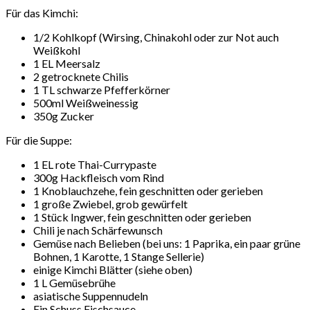
Für das Kimchi:
1/2 Kohlkopf (Wirsing, Chinakohl oder zur Not auch
Weißkohl
1 EL Meersalz
2 getrocknete Chilis
1 TL schwarze Pfefferkörner
500ml Weißweinessig
350g Zucker
Für die Suppe:
1 EL rote Thai-Currypaste
300g Hackfleisch vom Rind
1 Knoblauchzehe, fein geschnitten oder gerieben
1 große Zwiebel, grob gewürfelt
1 Stück Ingwer, fein geschnitten oder gerieben
Chili je nach Schärfewunsch
Gemüse nach Belieben (bei uns: 1 Paprika, ein paar grüne
Bohnen, 1 Karotte, 1 Stange Sellerie)
einige Kimchi Blätter (siehe oben)
1 L Gemüsebrühe
asiatische Suppennudeln
Ein Schuss Fischsauce