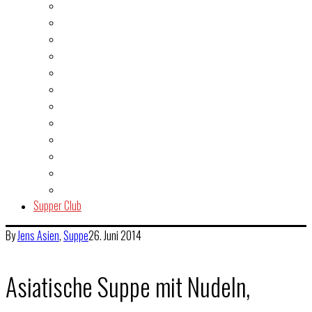
Burger
Dessert
Fisch & Meeresfrüchte
Fleisch
Gegrilltes & BBQ
Indien
Italien
Kuchen & Gebäck
Salat
Snacks & Quickies
Suppe
Vegetarisch
Supper Club
By
Jens
Asien
,
Suppe
26. Juni 2014
Asiatische Suppe mit Nudeln,