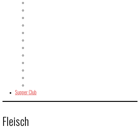
Burger
Dessert
Fisch & Meeresfrüchte
Fleisch
Gegrilltes & BBQ
Indien
Italien
Kuchen & Gebäck
Salat
Snacks & Quickies
Suppe
Vegetarisch
Supper Club
Fleisch