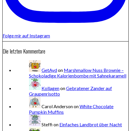
Folge mir auf Instagram
Die letzten Kommentare
GetAyd
on
Marshmallow Nuss Brownie –
Schokoladige Kalorienbombe mit Sahnekaramell
Kollagen
on
Gebratener Zander auf
Graupenrisotto
Carol Anderson
on
White Chocolate
Pumpkin Muffins
Steffi
on
Einfaches Landbrot über Nacht