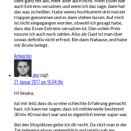
sieht ganz net aus, mehr aber auch nicht. Mein Essen war
auch Extrems versalzen, und wenn ich das sage, dann hat
das was zu heißen. Habe wenns hochkommt drei mal ein
Happen genommen und es dann stehen lassen. Auf mich
ist nicht eingegangen worden, obwohl ich gesagt habe,
dass das Essen Extrems versalzen ist. Den vollen Preis
musste ich auch noch zahlen. Also als Gast ist man über
sowas definitiv nicht erfreut. Bin dann Nahause, und habe
mir Brote belegt.
Antworten
Jens
sagt:
21. Januar 2017 um 16:04 Uhr
Hi Sinaka,
tut mir leid, dass du so eine schlechte Erfahrung gemacht
hast. Ich kann nur sagen, dass ich mittlerweile bestimmt
30 bis 40 mal dort war und es eigentlich immer super war.
Bei den Sitzplätzen gebe ich dir recht. Da sitzt man in der
Tat teilweise etwas ungemütlich und relativ nah am