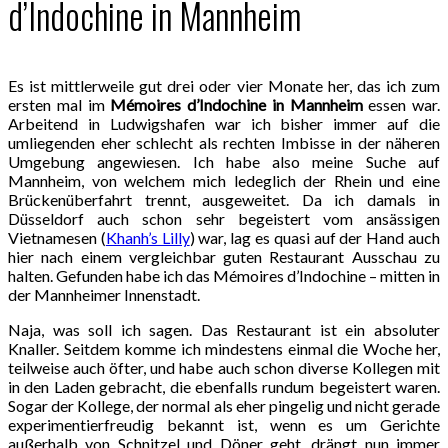
d’Indochine in Mannheim
Es ist mittlerweile gut drei oder vier Monate her, das ich zum
ersten mal im
Mémoires d’Indochine in Mannheim
essen war.
Arbeitend in Ludwigshafen war ich bisher immer auf die
umliegenden eher schlecht als rechten Imbisse in der näheren
Umgebung angewiesen. Ich habe also meine Suche auf
Mannheim, von welchem mich ledeglich der Rhein und eine
Brückenüberfahrt trennt, ausgeweitet. Da ich damals in
Düsseldorf auch schon sehr begeistert vom ansässigen
Vietnamesen (
Khanh’s Lilly
) war, lag es quasi auf der Hand auch
hier nach einem vergleichbar guten Restaurant Ausschau zu
halten. Gefunden habe ich das Mémoires d’Indochine – mitten in
der Mannheimer Innenstadt.
Naja, was soll ich sagen. Das Restaurant ist ein absoluter
Knaller. Seitdem komme ich mindestens einmal die Woche her,
teilweise auch öfter, und habe auch schon diverse Kollegen mit
in den Laden gebracht, die ebenfalls rundum begeistert waren.
Sogar der Kollege, der normal als eher pingelig und nicht gerade
experimentierfreudig bekannt ist, wenn es um Gerichte
außerhalb von Schnitzel und Döner geht, drängt nun immer