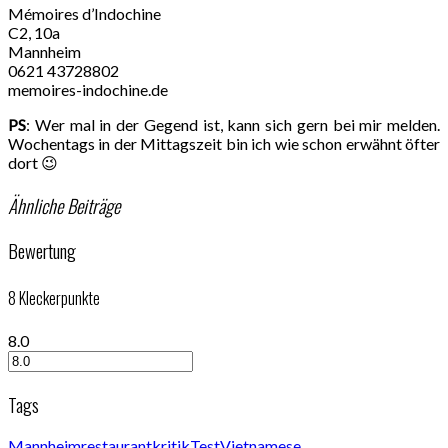
Mémoires d’Indochine
C2, 10a
Mannheim
0621 43728802
memoires-indochine.de
PS
: Wer mal in der Gegend ist, kann sich gern bei mir melden.
Wochentags in der Mittagszeit bin ich wie schon erwähnt öfter
dort 😉
Ähnliche Beiträge
Bewertung
8
Kleckerpunkte
8.0
Tags
Mannheim
restaurantkritik
Test
Vietnamese