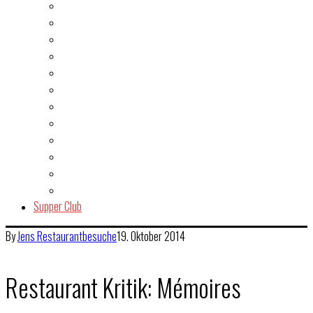
Burger
Dessert
Fisch & Meeresfrüchte
Fleisch
Gegrilltes & BBQ
Indien
Italien
Kuchen & Gebäck
Salat
Snacks & Quickies
Suppe
Vegetarisch
Supper Club
By
Jens
Restaurantbesuche
19. Oktober 2014
Restaurant Kritik: Mémoires