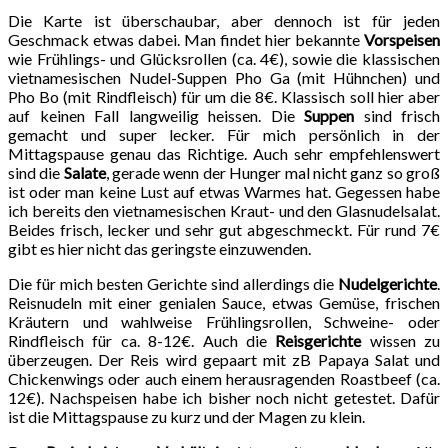
Die Karte ist überschaubar, aber dennoch ist für jeden
Geschmack etwas dabei. Man findet hier bekannte
Vorspeisen
wie Frühlings- und Glücksrollen (ca. 4€), sowie die klassischen
vietnamesischen Nudel-Suppen Pho Ga (mit Hühnchen) und
Pho Bo (mit Rindfleisch) für um die 8€. Klassisch soll hier aber
auf keinen Fall langweilig heissen. Die
Suppen
sind frisch
gemacht und super lecker. Für mich persönlich in der
Mittagspause genau das Richtige. Auch sehr empfehlenswert
sind die
Salate
, gerade wenn der Hunger mal nicht ganz so groß
ist oder man keine Lust auf etwas Warmes hat. Gegessen habe
ich bereits den vietnamesischen Kraut- und den Glasnudelsalat.
Beides frisch, lecker und sehr gut abgeschmeckt. Für rund 7€
gibt es hier nicht das geringste einzuwenden.
Die für mich besten Gerichte sind allerdings die
Nudelgerichte
.
Reisnudeln mit einer genialen Sauce, etwas Gemüse, frischen
Kräutern und wahlweise Frühlingsrollen, Schweine- oder
Rindfleisch für ca. 8-12€. Auch die
Reisgerichte
wissen zu
überzeugen. Der Reis wird gepaart mit zB Papaya Salat und
Chickenwings oder auch einem herausragenden Roastbeef (ca.
12€). Nachspeisen habe ich bisher noch nicht getestet. Dafür
ist die Mittagspause zu kurz und der Magen zu klein.