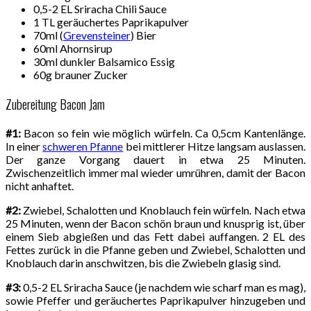
0,5-2 EL Sriracha Chili Sauce
1 TL geräuchertes Paprikapulver
70ml (
Grevensteiner
) Bier
60ml Ahornsirup
30ml dunkler Balsamico Essig
60g brauner Zucker
Zubereitung Bacon Jam
#1:
Bacon so fein wie möglich würfeln. Ca 0,5cm Kantenlänge.
In einer
schweren Pfanne
bei mittlerer Hitze langsam auslassen.
Der ganze Vorgang dauert in etwa 25 Minuten.
Zwischenzeitlich immer mal wieder umrühren, damit der Bacon
nicht anhaftet.
#2:
Zwiebel, Schalotten und Knoblauch fein würfeln. Nach etwa
25 Minuten, wenn der Bacon schön braun und knusprig ist, über
einem Sieb abgießen und das Fett dabei auffangen. 2 EL des
Fettes zurück in die Pfanne geben und Zwiebel, Schalotten und
Knoblauch darin anschwitzen, bis die Zwiebeln glasig sind.
#3:
0,5-2 EL Sriracha Sauce (je nachdem wie scharf man es mag),
sowie Pfeffer und geräuchertes Paprikapulver hinzugeben und