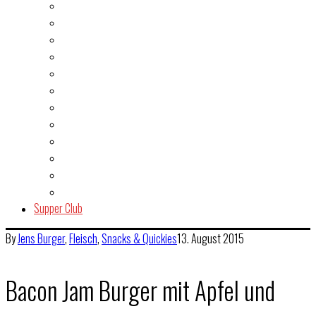
Burger
Dessert
Fisch & Meeresfrüchte
Fleisch
Gegrilltes & BBQ
Indien
Italien
Kuchen & Gebäck
Salat
Snacks & Quickies
Suppe
Vegetarisch
Supper Club
By
Jens
Burger
,
Fleisch
,
Snacks & Quickies
13. August 2015
Bacon Jam Burger mit Apfel und