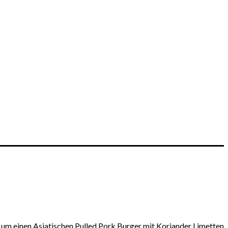
ch um einen Asiatischen Pulled Pork Burger mit Koriander Limetten