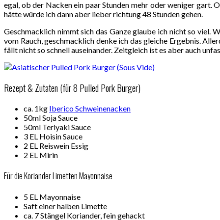
egal, ob der Nacken ein paar Stunden mehr oder weniger gart. O
hätte würde ich dann aber lieber richtung 48 Stunden gehen.
Geschmacklich nimmt sich das Ganze glaube ich nicht so viel. 
vom Rauch, geschmacklich denke ich das gleiche Ergebnis. Aller
fällt nicht so schnell auseinander. Zeitgleich ist es aber auch unfa
Rezept & Zutaten (für 8 Pulled Pork Burger)
ca. 1kg
Iberico Schweinenacken
50ml Soja Sauce
50ml Teriyaki Sauce
3 EL Hoisin Sauce
2 EL Reiswein Essig
2 EL Mirin
Für die Koriander Limetten Mayonnaise
5 EL Mayonnaise
Saft einer halben Limette
ca. 7 Stängel Koriander, fein gehackt