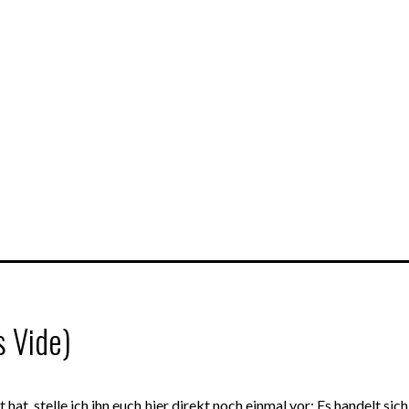
s Vide)
hat, stelle ich ihn euch hier direkt noch einmal vor: Es handelt si