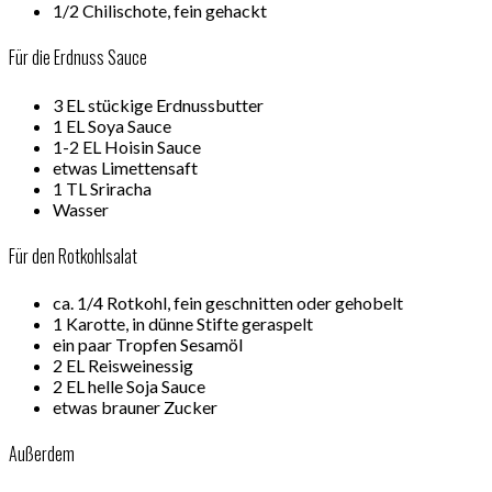
1/2 Chilischote, fein gehackt
Für die Erdnuss Sauce
3 EL stückige Erdnussbutter
1 EL Soya Sauce
1-2 EL Hoisin Sauce
etwas Limettensaft
1 TL Sriracha
Wasser
Für den Rotkohlsalat
ca. 1/4 Rotkohl, fein geschnitten oder gehobelt
1 Karotte, in dünne Stifte geraspelt
ein paar Tropfen Sesamöl
2 EL Reisweinessig
2 EL helle Soja Sauce
etwas brauner Zucker
Außerdem