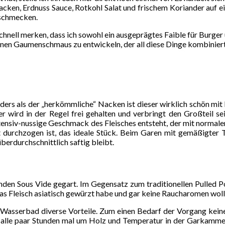
ken, Erdnuss Sauce, Rotkohl Salat und frischem Koriander auf e
 schmecken.
chnell merken, dass ich sowohl ein ausgeprägtes Faible für Burger
s einen Gaumenschmaus zu entwickeln, der all diese Dinge kombiniert
ers als der „herkömmliche“ Nacken ist dieser wirklich schön mit 
r wird in der Regel frei gehalten und verbringt den Großteil se
tensiv-nussige Geschmack des Fleisches entsteht, der mit normalem 
t durchzogen ist, das ideale Stück. Beim Garen mit gemäßigter 
überdurchschnittlich saftig bleibt.
unden Sous Vide gegart. Im Gegensatz zum traditionellen Pulled 
h das Fleisch asiatisch gewürzt habe und gar keine Raucharomen woll
asserbad diverse Vorteile. Zum einen Bedarf der Vorgang keinerl
lle paar Stunden mal um Holz und Temperatur in der Garkammer k