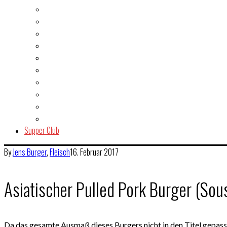
Fisch & Meeresfrüchte
Fleisch
Gegrilltes & BBQ
Indien
Italien
Kuchen & Gebäck
Salat
Snacks & Quickies
Suppe
Vegetarisch
Supper Club
By
Jens
Burger
,
Fleisch
16. Februar 2017
Asiatischer Pulled Pork Burger (Sou
Da das gesamte Ausmaß dieses Burgers nicht in den Titel gepasst 