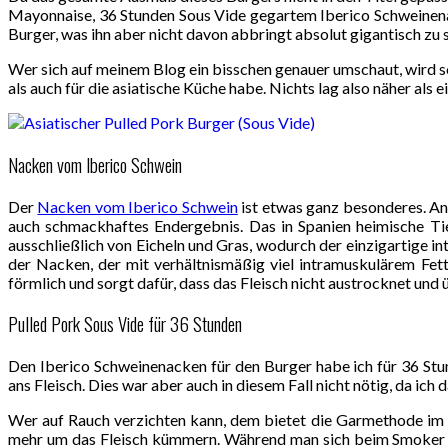
Mayonnaise, 36 Stunden Sous Vide gegartem Iberico Schweinenac
Burger, was ihn aber nicht davon abbringt absolut gigantisch zu
Wer sich auf meinem Blog ein bisschen genauer umschaut, wird s
als auch für die asiatische Küche habe. Nichts lag also näher al
Nacken vom Iberico Schwein
Der
Nacken vom Iberico Schwein
ist etwas ganz besonderes. And
auch schmackhaftes Endergebnis. Das in Spanien heimische Tie
ausschließlich von Eicheln und Gras, wodurch der einzigartige in
der Nacken, der mit verhältnismäßig viel intramuskulärem Fet
förmlich und sorgt dafür, dass das Fleisch nicht austrocknet und 
Pulled Pork Sous Vide für 36 Stunden
Den Iberico Schweinenacken für den Burger habe ich für 36 St
ans Fleisch. Dies war aber auch in diesem Fall nicht nötig, da ic
Wer auf Rauch verzichten kann, dem bietet die Garmethode im W
mehr um das Fleisch kümmern. Während man sich beim Smoker a