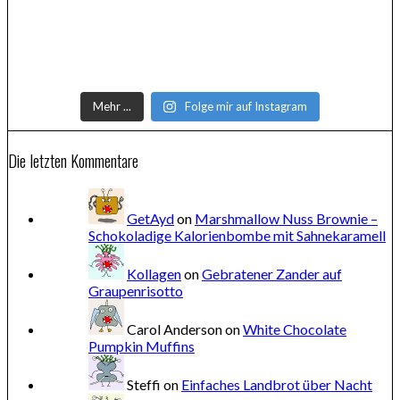
Mehr ...
Folge mir auf Instagram
Die letzten Kommentare
GetAyd
on
Marshmallow Nuss Brownie –
Schokoladige Kalorienbombe mit Sahnekaramell
Kollagen
on
Gebratener Zander auf
Graupenrisotto
Carol Anderson
on
White Chocolate
Pumpkin Muffins
Steffi
on
Einfaches Landbrot über Nacht