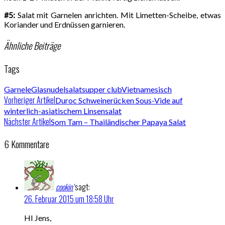
#5:
Salat mit Garnelen anrichten. Mit Limetten-Scheibe, etwas
Koriander und Erdnüssen garnieren.
Ähnliche Beiträge
Tags
Garnele
Glasnudelsalat
supper club
Vietnamesisch
Vorheriger Artikel
Duroc Schweinerücken Sous-Vide auf
winterlich-asiatischem Linsensalat
Nächster Artikel
Som Tam – Thailändischer Papaya Salat
6 Kommentare
cookin'
sagt:
26. Februar 2015 um 18:58 Uhr
HI Jens,