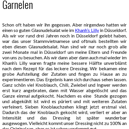
Garnelen
Schon oft haben wir ihn gegessen. Aber nirgendwo hatten wir
einen so guten Glasnudelsalat wie im
Khanh’s Lilly
in Düsseldorf.
Als wir vor rund drei Jahren noch in Düsseldorf gelebt haben,
war das unser Stammvietnamese und oftmals bestellten wir
eben diesen Glasnudelsalat. Nun sind wir nur noch grob alle
zwei Monate mal in Düsseldorf um meine Eltern und Freunde
von uns zu besuchen. Als wir dann aber dann auch mal wieder im
Khanh’s Lilly waren fragte meine bessere Hälfte unverblümt
nach dem Rezept für das leckere Dressing. Wir bekamen eine
grobe Aufstellung der Zutaten und fingen zu Hause an zu
experimentieren. Das Ergebnis kann sich durchaus sehen lassen.
Ganz schön viel Knoblauch, Chili, Zwiebel und Ingwer werden
erst kurz angebraten, dann mit Wasser abgelöscht und das
Ganze einmal aufgekocht. Nachdem es eine Stunde gezogen
und abgekühlt ist wird es püriert und mit weiteren Zutaten
verfeinert. Sieben Knoblauchzehen klingt jetzt erstmal viel.
Dadurch das der Knoblauch gekocht wird, verliert er aber an
Intensität und das Dressing ist später wunderbar
ausgewogen. Vielleicht kommt unser Dressing nicht zu 100% an
das Original ran, aber es ist schon verdammt gut.