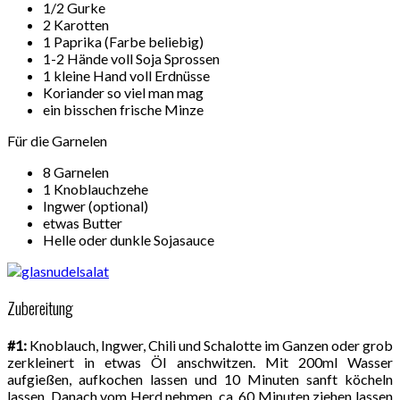
1/2 Gurke
2 Karotten
1 Paprika (Farbe beliebig)
1-2 Hände voll Soja Sprossen
1 kleine Hand voll Erdnüsse
Koriander so viel man mag
ein bisschen frische Minze
Für die Garnelen
8 Garnelen
1 Knoblauchzehe
Ingwer (optional)
etwas Butter
Helle oder dunkle Sojasauce
Zubereitung
#1:
Knoblauch, Ingwer, Chili und Schalotte im Ganzen oder grob
zerkleinert in etwas Öl anschwitzen. Mit 200ml Wasser
aufgießen, aufkochen lassen und 10 Minuten sanft köcheln
lassen. Danach vom Herd nehmen, ca. 60 Minuten ziehen lassen