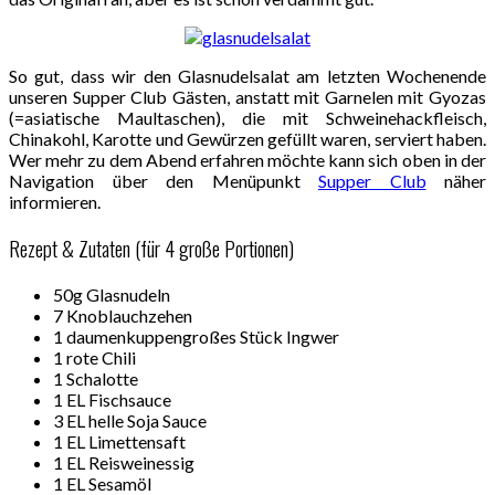
So gut, dass wir den Glasnudelsalat am letzten Wochenende
unseren Supper Club Gästen, anstatt mit Garnelen mit Gyozas
(=asiatische Maultaschen), die mit Schweinehackfleisch,
Chinakohl, Karotte und Gewürzen gefüllt waren, serviert haben.
Wer mehr zu dem Abend erfahren möchte kann sich oben in der
Navigation über den Menüpunkt
Supper Club
näher
informieren.
Rezept & Zutaten (für 4 große Portionen)
50g Glasnudeln
7 Knoblauchzehen
1 daumenkuppengroßes Stück Ingwer
1 rote Chili
1 Schalotte
1 EL Fischsauce
3 EL helle Soja Sauce
1 EL Limettensaft
1 EL Reisweinessig
1 EL Sesamöl