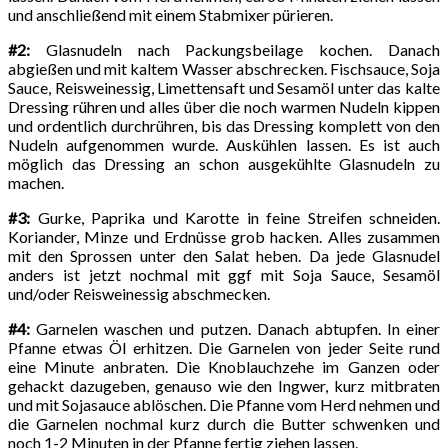
und anschließend mit einem Stabmixer pürieren.
#2:
Glasnudeln nach Packungsbeilage kochen. Danach
abgießen und mit kaltem Wasser abschrecken. Fischsauce, Soja
Sauce, Reisweinessig, Limettensaft und Sesamöl unter das kalte
Dressing rühren und alles über die noch warmen Nudeln kippen
und ordentlich durchrühren, bis das Dressing komplett von den
Nudeln aufgenommen wurde. Auskühlen lassen. Es ist auch
möglich das Dressing an schon ausgekühlte Glasnudeln zu
machen.
#3:
Gurke, Paprika und Karotte in feine Streifen schneiden.
Koriander, Minze und Erdnüsse grob hacken. Alles zusammen
mit den Sprossen unter den Salat heben. Da jede Glasnudel
anders ist jetzt nochmal mit ggf mit Soja Sauce, Sesamöl
und/oder Reisweinessig abschmecken.
#4:
Garnelen waschen und putzen. Danach abtupfen. In einer
Pfanne etwas Öl erhitzen. Die Garnelen von jeder Seite rund
eine Minute anbraten. Die Knoblauchzehe im Ganzen oder
gehackt dazugeben, genauso wie den Ingwer, kurz mitbraten
und mit Sojasauce ablöschen. Die Pfanne vom Herd nehmen und
die Garnelen nochmal kurz durch die Butter schwenken und
noch 1-2 Minuten in der Pfanne fertig ziehen lassen.