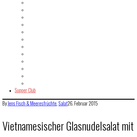
Burger
Dessert
Fisch & Meeresfrüchte
Fleisch
Gegrilltes & BBQ
Indien
Italien
Kuchen & Gebäck
Salat
Snacks & Quickies
Suppe
Vegetarisch
Supper Club
By
Jens
Fisch & Meeresfrüchte
,
Salat
26. Februar 2015
Vietnamesischer Glasnudelsalat mit