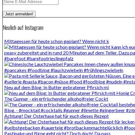
Neulich auf Instagram
Mittagessen für heute schon geplant? Wenn nicht k
Neu auf dem Blog: In Butter gebratener Pfirsich mi
The Gunner - ein erfrischender alkoholfreier Cockt
Achtung! Der Osterhase hat für euch dieses Rezept
Pastinake und Birne geht nicht? Doch doch! Da pass