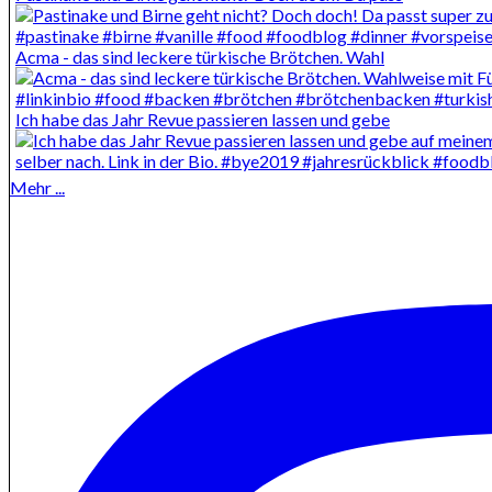
Acma - das sind leckere türkische Brötchen. Wahl
Ich habe das Jahr Revue passieren lassen und gebe
Mehr ...