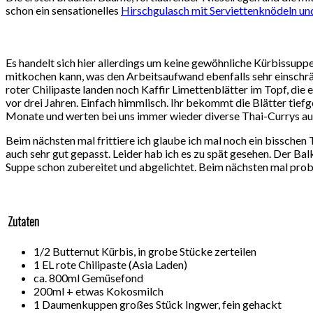
schon ein sensationelles
Hirschgulasch mit Serviettenknödeln un
Es handelt sich hier allerdings um keine gewöhnliche Kürbissup
mitkochen kann, was den Arbeitsaufwand ebenfalls sehr einschrä
roter Chilipaste landen noch Kaffir Limettenblätter im Topf, die
vor drei Jahren. Einfach himmlisch. Ihr bekommt die Blätter tiefg
Monate und werten bei uns immer wieder diverse Thai-Currys au
Beim nächsten mal frittiere ich glaube ich mal noch ein bisschen 
auch sehr gut gepasst. Leider hab ich es zu spät gesehen. Der Bal
Suppe schon zubereitet und abgelichtet. Beim nächsten mal probier
Zutaten
1/2 Butternut Kürbis, in grobe Stücke zerteilen
1 EL rote Chilipaste (Asia Laden)
ca. 800ml Gemüsefond
200ml + etwas Kokosmilch
1 Daumenkuppen großes Stück Ingwer, fein gehackt