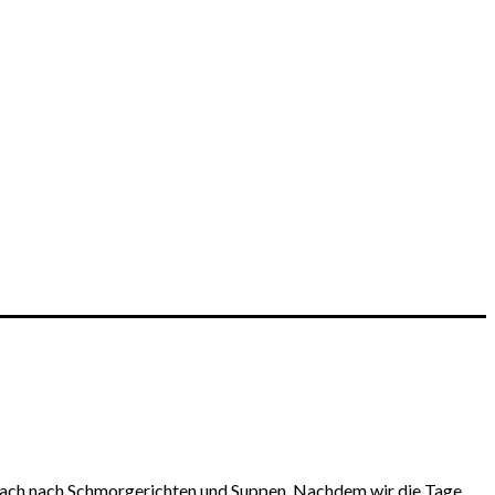
infach nach Schmorgerichten und Suppen. Nachdem wir die Tage