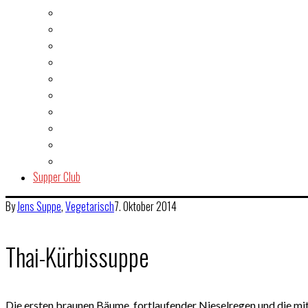
Fisch & Meeresfrüchte
Fleisch
Gegrilltes & BBQ
Indien
Italien
Kuchen & Gebäck
Salat
Snacks & Quickies
Suppe
Vegetarisch
Supper Club
By
Jens
Suppe
,
Vegetarisch
7. Oktober 2014
Thai-Kürbissuppe
Die ersten braunen Bäume, fortlaufender Nieselregen und die mit