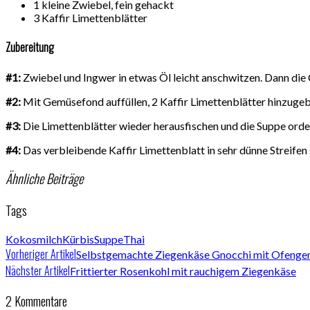
1 kleine Zwiebel, fein gehackt
3 Kaffir Limettenblätter
Zubereitung
#1:
Zwiebel und Ingwer in etwas Öl leicht anschwitzen. Dann die 
#2:
Mit Gemüsefond auffüllen, 2 Kaffir Limettenblätter hinzugeben
#3:
Die Limettenblätter wieder herausfischen und die Suppe orde
#4:
Das verbleibende Kaffir Limettenblatt in sehr dünne Streife
Ähnliche Beiträge
Tags
Kokosmilch
Kürbis
Suppe
Thai
Vorheriger Artikel
Selbstgemachte Ziegenkäse Gnocchi mit Ofeng
Nächster Artikel
Frittierter Rosenkohl mit rauchigem Ziegenkäse
2 Kommentare