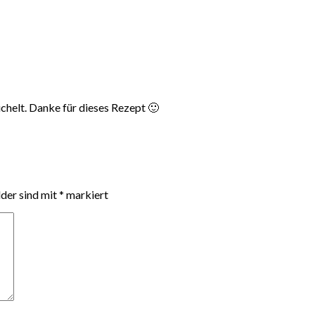
chelt. Danke für dieses Rezept 🙂
lder sind mit
*
markiert