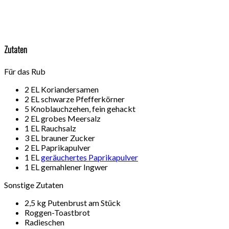
Zutaten
Für das Rub
2 EL Koriandersamen
2 EL schwarze Pfefferkörner
5 Knoblauchzehen, fein gehackt
2 EL grobes Meersalz
1 EL Rauchsalz
3 EL brauner Zucker
2 EL Paprikapulver
1 EL
geräuchertes Paprikapulver
1 EL gemahlener Ingwer
Sonstige Zutaten
2,5 kg Putenbrust am Stück
Roggen-Toastbrot
Radieschen