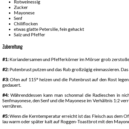
Rotweinessig
Zucker
Mayonese
Senf
Chiliflocken
etwas glatte Petersilie, fein gehackt
Salz und Pfeffer
Zubereitung
#1:
Koriandersamen und Pfefferkörner im Mörser grob zerstoßen
#2:
Putenbrust putzen und das Rub großzügig einmassieren. Das Fl
#3:
Ofen auf 115° heizen und die Putenbrust auf den Rost legen.
gedauert.
#4:
Währenddessen kann man schonmal die Radieschen in nicht 
Senfmayonese, den Senf und die Mayonese im Verhältnis 1:2 verrü
verrühren.
#5:
Wenn die Kerntemperatur erreicht ist das Fleisch aus dem O
lau warm oder später kalt auf Roggen-Toastbrot mit den Mayones