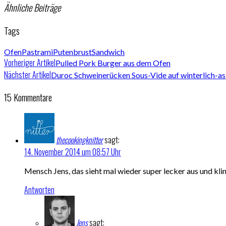
Ähnliche Beiträge
Tags
Ofen
Pastrami
Putenbrust
Sandwich
Vorheriger Artikel
Pulled Pork Burger aus dem Ofen
Nächster Artikel
Duroc Schweinerücken Sous-Vide auf winterlich-as
15 Kommentare
thecookingknitter
sagt:
14. November 2014 um 08:57 Uhr
Mensch Jens, das sieht mal wieder super lecker aus und kli
Antworten
Jens
sagt: