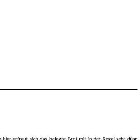
hier erfreut sich das belegte Brot mit in der Regel sehr dünn