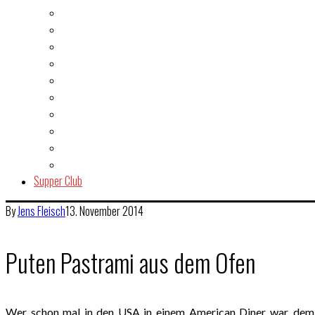
Fisch & Meeresfrüchte
Fleisch
Gegrilltes & BBQ
Indien
Italien
Kuchen & Gebäck
Salat
Snacks & Quickies
Suppe
Vegetarisch
Supper Club
By
Jens
Fleisch
13. November 2014
Puten Pastrami aus dem Ofen
Wer schon mal in den USA in einem American Diner war, dem is