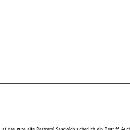
t das gute alte Pastrami Sandwich sicherlich ein Begriff. Auch 