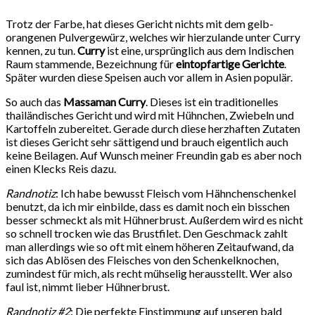
Trotz der Farbe, hat dieses Gericht nichts mit dem gelb-
orangenen Pulvergewürz, welches wir hierzulande unter Curry
kennen, zu tun.
Curry
ist eine, ursprünglich aus dem Indischen
Raum stammende, Bezeichnung für
eintopfartige Gerichte
.
Später wurden diese Speisen auch vor allem in Asien populär.
So auch das
Massaman Curry
. Dieses ist ein traditionelles
thailändisches Gericht und wird mit Hühnchen, Zwiebeln und
Kartoffeln zubereitet. Gerade durch diese herzhaften Zutaten
ist dieses Gericht sehr sättigend und brauch eigentlich auch
keine Beilagen. Auf Wunsch meiner Freundin gab es aber noch
einen Klecks Reis dazu.
Randnotiz
: Ich habe bewusst Fleisch vom Hähnchenschenkel
benutzt, da ich mir einbilde, dass es damit noch ein bisschen
besser schmeckt als mit Hühnerbrust. Außerdem wird es nicht
so schnell trocken wie das Brustfilet. Den Geschmack zahlt
man allerdings wie so oft mit einem höheren Zeitaufwand, da
sich das Ablösen des Fleisches von den Schenkelknochen,
zumindest für mich, als recht mühselig herausstellt. Wer also
faul ist, nimmt lieber Hühnerbrust.
Randnotiz #2
: Die perfekte Einstimmung auf unseren bald