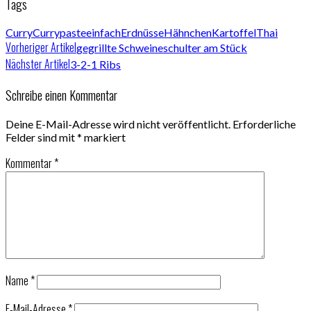
Tags
Curry
Currypaste
einfach
Erdnüsse
Hähnchen
Kartoffel
Thai
Vorheriger Artikel
gegrillte Schweineschulter am Stück
Nächster Artikel
3-2-1 Ribs
Schreibe einen Kommentar
Deine E-Mail-Adresse wird nicht veröffentlicht.
Erforderliche
Felder sind mit
*
markiert
Kommentar
*
Name
*
E-Mail-Adresse
*