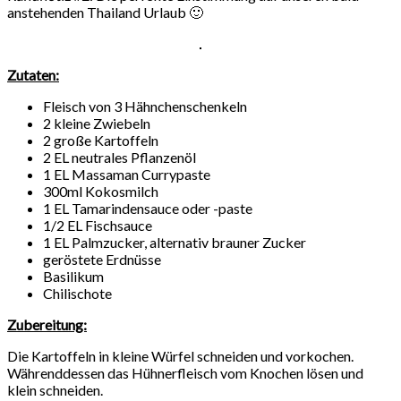
anstehenden Thailand Urlaub 🙂
Zutaten:
Fleisch von 3 Hähnchenschenkeln
2 kleine Zwiebeln
2 große Kartoffeln
2 EL neutrales Pflanzenöl
1 EL Massaman Currypaste
300ml Kokosmilch
1 EL Tamarindensauce oder -paste
1/2 EL Fischsauce
1 EL Palmzucker, alternativ brauner Zucker
geröstete Erdnüsse
Basilikum
Chilischote
Zubereitung:
Die Kartoffeln in kleine Würfel schneiden und vorkochen.
Währenddessen das Hühnerfleisch vom Knochen lösen und
klein schneiden.