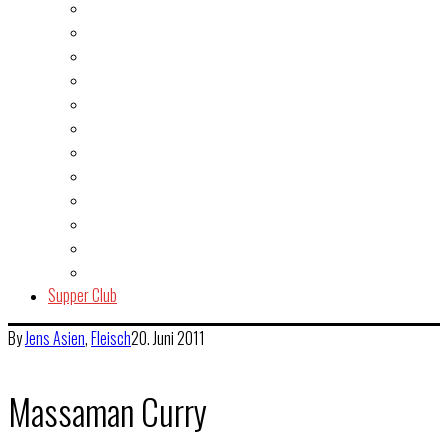
Burger
Dessert
Fisch & Meeresfrüchte
Fleisch
Gegrilltes & BBQ
Indien
Italien
Kuchen & Gebäck
Salat
Snacks & Quickies
Suppe
Vegetarisch
Supper Club
By
Jens
Asien
,
Fleisch
20. Juni 2011
Massaman Curry