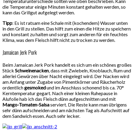
Temperaturunterschiede sollten wie oben beschrieben. Kann
die Temperatur einige Minuten konstant gehalten werden, so
kann das Grillgut aufgelegt werden.
Tipp
: Es ist ratsam eine Schale mit (kochendem) Wasser unten
in den Grill zu stellen. Das hilft zum einen die Hitze zu speichern
und konstant zu halten und sorgt zum anderen für ein feuchtes
Klima, was dem Fleisch hilft nicht zu trocken zu werden.
Jamaican Jerk Pork
Beim Jamaican Jerk Pork handelt es sich um ein schönes großes
Stück
Schweinenacken
, dass mit Zwiebeln, Knoblauch, Rum und
allerlei Gewürzen über Nacht eingelegt wird. Der Nacken wird
am Anfang unter Zugabe von Pimentkörner und Räucherholz
ordentlich
gesmoked
und im Anschluss schonend bis ca. 70°
Kerntemperatur gegart. Nach einer kleinen Ruhepause in
Alufolie hab ich das Fleisch dünn aufgeschnitten und mit
Mango-Tomaten-Salsa
serviert. Die Reste kann man übrigens
sehr dünn aufschneiden und am nächsten Tag als Aufschnitt auf
dem Sandwich essen. Auch sehr lecker.