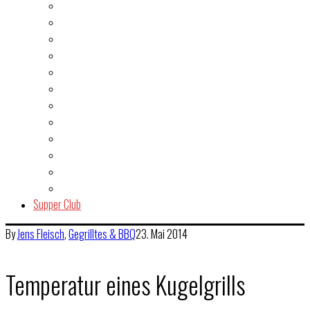
Burger
Dessert
Fisch & Meeresfrüchte
Fleisch
Gegrilltes & BBQ
Indien
Italien
Kuchen & Gebäck
Salat
Snacks & Quickies
Suppe
Vegetarisch
Supper Club
By
Jens
Fleisch
,
Gegrilltes & BBQ
23. Mai 2014
Temperatur eines Kugelgrills