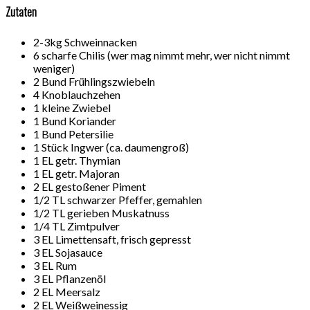
Zutaten
2-3kg Schweinnacken
6 scharfe Chilis (wer mag nimmt mehr, wer nicht nimmt
weniger)
2 Bund Frühlingszwiebeln
4 Knoblauchzehen
1 kleine Zwiebel
1 Bund Koriander
1 Bund Petersilie
1 Stück Ingwer (ca. daumengroß)
1 EL getr. Thymian
1 EL getr. Majoran
2 EL gestoßener Piment
1/2 TL schwarzer Pfeffer, gemahlen
1/2 TL gerieben Muskatnuss
1/4 TL Zimtpulver
3 EL Limettensaft, frisch gepresst
3 EL Sojasauce
3 EL Rum
3 EL Pflanzenöl
2 EL Meersalz
2 EL Weißweinessig