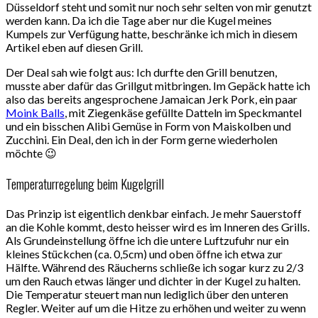
Düsseldorf steht und somit nur noch sehr selten von mir genutzt
werden kann. Da ich die Tage aber nur die Kugel meines
Kumpels zur Verfügung hatte, beschränke ich mich in diesem
Artikel eben auf diesen Grill.
Der Deal sah wie folgt aus: Ich durfte den Grill benutzen,
musste aber dafür das Grillgut mitbringen. Im Gepäck hatte ich
also das bereits angesprochene Jamaican Jerk Pork, ein paar
Moink Balls
, mit Ziegenkäse gefüllte Datteln im Speckmantel
und ein bisschen Alibi Gemüse in Form von Maiskolben und
Zucchini. Ein Deal, den ich in der Form gerne wiederholen
möchte 😉
Temperaturregelung beim Kugelgrill
Das Prinzip ist eigentlich denkbar einfach. Je mehr Sauerstoff
an die Kohle kommt, desto heisser wird es im Inneren des Grills.
Als Grundeinstellung öffne ich die untere Luftzufuhr nur ein
kleines Stückchen (ca. 0,5cm) und oben öffne ich etwa zur
Hälfte. Während des Räucherns schließe ich sogar kurz zu 2/3
um den Rauch etwas länger und dichter in der Kugel zu halten.
Die Temperatur steuert man nun lediglich über den unteren
Regler. Weiter auf um die Hitze zu erhöhen und weiter zu wenn