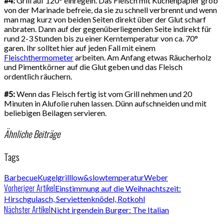
#4:
Grill auf 120° einregeln. Das Fleisch mit Küchenpapier grob
von der Marinade befreie, da sie zu schnell verbrennt und wenn
man mag kurz von beiden Seiten direkt über der Glut scharf
anbraten. Dann auf der gegenüberliegenden Seite indirekt für
rund 2-3 Stunden bis zu einer Kerntemperatur von ca. 70°
garen. Ihr solltet hier auf jeden Fall mit einem
Fleischthermometer
arbeiten. Am Anfang etwas Räucherholz
und Pimentkörner auf die Glut geben und das Fleisch
ordentlich räuchern.
#5:
Wenn das Fleisch fertig ist vom Grill nehmen und 20
Minuten in Alufolie ruhen lassen. Dünn aufschneiden und mit
beliebigen Beilagen servieren.
Ähnliche Beiträge
Tags
Barbecue
Kugelgrill
low&slow
temperatur
Weber
Vorheriger Artikel
Einstimmung auf die Weihnachtszeit:
Hirschgulasch, Serviettenknödel, Rotkohl
Nächster Artikel
Nicht irgendein Burger: The Italian