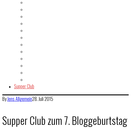
Burger
Dessert
Fisch & Meeresfrüchte
Fleisch
Gegrilltes & BBQ
Indien
Italien
Kuchen & Gebäck
Salat
Snacks & Quickies
Suppe
Vegetarisch
Supper Club
By
Jens
Allgemein
28. Juli 2015
Supper Club zum 7. Bloggeburtstag