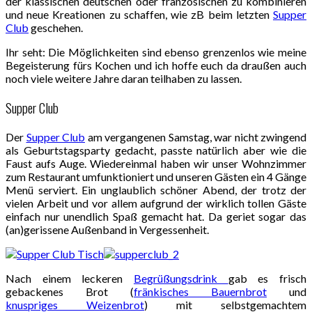
der klassischen deutschen oder französischen zu kombinieren
und neue Kreationen zu schaffen, wie zB beim letzten
Supper
Club
geschehen.
Ihr seht: Die Möglichkeiten sind ebenso grenzenlos wie meine
Begeisterung fürs Kochen und ich hoffe euch da draußen auch
noch viele weitere Jahre daran teilhaben zu lassen.
Supper Club
Der
Supper Club
am vergangenen Samstag, war nicht zwingend
als Geburtstagsparty gedacht, passte natürlich aber wie die
Faust aufs Auge. Wiedereinmal haben wir unser Wohnzimmer
zum Restaurant umfunktioniert und unseren Gästen ein 4 Gänge
Menü serviert. Ein unglaublich schöner Abend, der trotz der
vielen Arbeit und vor allem aufgrund der wirklich tollen Gäste
einfach nur unendlich Spaß gemacht hat. Da geriet sogar das
(an)gerissene Außenband in Vergessenheit.
Nach einem leckeren
Begrüßungsdrink
gab es frisch
gebackenes Brot (
fränkisches Bauernbrot
und
knuspriges Weizenbrot
) mit selbstgemachtem