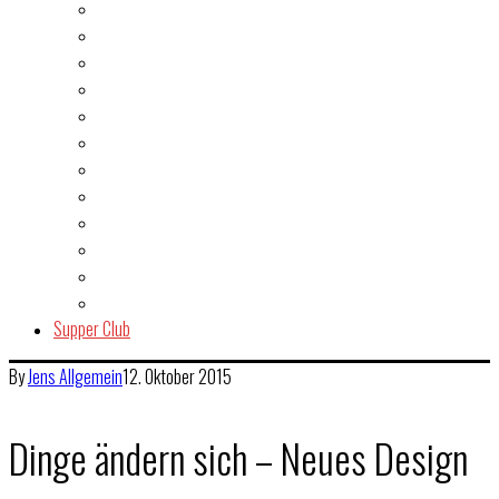
Burger
Dessert
Fisch & Meeresfrüchte
Fleisch
Gegrilltes & BBQ
Indien
Italien
Kuchen & Gebäck
Salat
Snacks & Quickies
Suppe
Vegetarisch
Supper Club
By
Jens
Allgemein
12. Oktober 2015
Dinge ändern sich – Neues Design