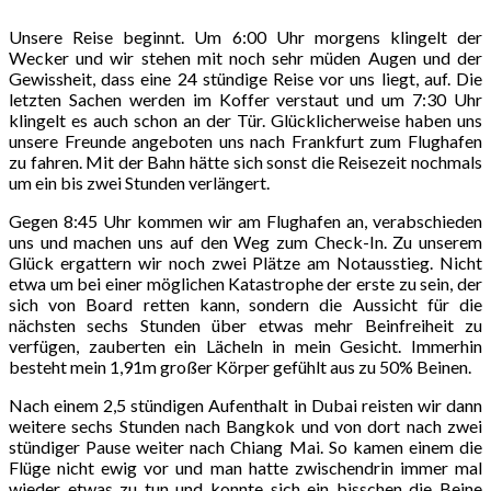
Unsere Reise beginnt. Um 6:00 Uhr morgens klingelt der
Wecker und wir stehen mit noch sehr müden Augen und der
Gewissheit, dass eine 24 stündige Reise vor uns liegt, auf. Die
letzten Sachen werden im Koffer verstaut und um 7:30 Uhr
klingelt es auch schon an der Tür. Glücklicherweise haben uns
unsere Freunde angeboten uns nach Frankfurt zum Flughafen
zu fahren. Mit der Bahn hätte sich sonst die Reisezeit nochmals
um ein bis zwei Stunden verlängert.
Gegen 8:45 Uhr kommen wir am Flughafen an, verabschieden
uns und machen uns auf den Weg zum Check-In. Zu unserem
Glück ergattern wir noch zwei Plätze am Notausstieg. Nicht
etwa um bei einer möglichen Katastrophe der erste zu sein, der
sich von Board retten kann, sondern die Aussicht für die
nächsten sechs Stunden über etwas mehr Beinfreiheit zu
verfügen, zauberten ein Lächeln in mein Gesicht. Immerhin
besteht mein 1,91m großer Körper gefühlt aus zu 50% Beinen.
Nach einem 2,5 stündigen Aufenthalt in Dubai reisten wir dann
weitere sechs Stunden nach Bangkok und von dort nach zwei
stündiger Pause weiter nach Chiang Mai. So kamen einem die
Flüge nicht ewig vor und man hatte zwischendrin immer mal
wieder etwas zu tun und konnte sich ein bisschen die Beine