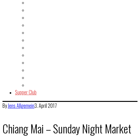
Burger
Dessert
Fisch & Meeresfrüchte
Fleisch
Gegrilltes & BBQ
Indien
Italien
Kuchen & Gebäck
Salat
Snacks & Quickies
Suppe
Vegetarisch
Supper Club
By
Jens
Allgemein
3. April 2017
Chiang Mai – Sunday Night Market