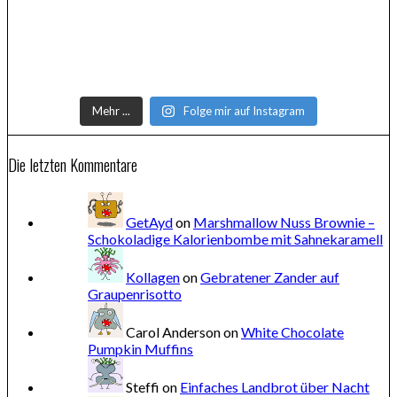
Mehr ...
Folge mir auf Instagram
Die letzten Kommentare
GetAyd
on
Marshmallow Nuss Brownie –
Schokoladige Kalorienbombe mit Sahnekaramell
Kollagen
on
Gebratener Zander auf
Graupenrisotto
Carol Anderson
on
White Chocolate
Pumpkin Muffins
Steffi
on
Einfaches Landbrot über Nacht