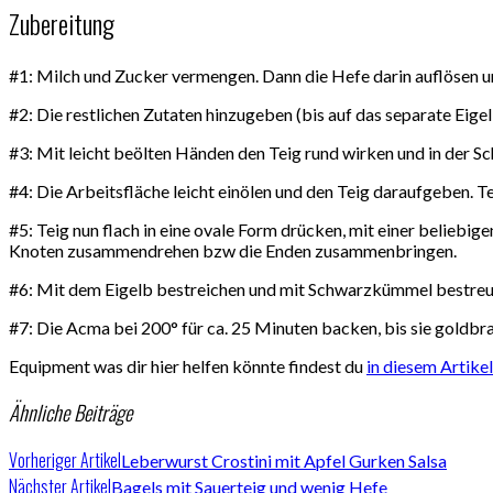
Zubereitung
#1: Milch und Zucker vermengen. Dann die Hefe darin auflösen u
#2: Die restlichen Zutaten hinzugeben (bis auf das separate Eigelb
#3: Mit leicht beölten Händen den Teig rund wirken und in der S
#4: Die Arbeitsfläche leicht einölen und den Teig daraufgeben. T
#5: Teig nun flach in eine ovale Form drücken, mit einer beliebige
Knoten zusammendrehen bzw die Enden zusammenbringen.
#6: Mit dem Eigelb bestreichen und mit Schwarzkümmel bestreu
#7: Die Acma bei 200° für ca. 25 Minuten backen, bis sie goldbra
Equipment was dir hier helfen könnte findest du
in diesem Artikel
Ähnliche Beiträge
Vorheriger Artikel
Leberwurst Crostini mit Apfel Gurken Salsa
Nächster Artikel
Bagels mit Sauerteig und wenig Hefe