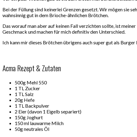
Bei der Füllung sind keinerlei Grenzen gesetzt. Wir mögen sie seh
wahnsinnig gut in dem Brioche-ähnlichen Brötchen.
Das worauf man aber auf keinen Fall verzichten sollte, ist mei
Geschmack und machen für mich definitiv den Unterschied.
Ich kann mir dieses Brötchen übrigens auch super gut als Burger
Acma Rezept & Zutaten
500g Mehl 550
1 TL Zucker
1 TL Salz
20g Hefe
1 TL Backpulver
2 Eier (davon 1 Eigelb separiert)
150g Joghurt
150 ml lauwarme Milch
50g neutrales Öl