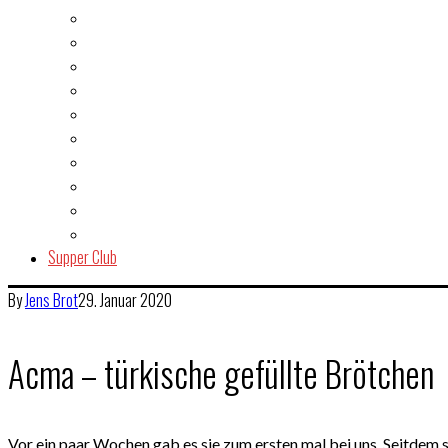
Fisch & Meeresfrüchte
Fleisch
Gegrilltes & BBQ
Indien
Italien
Kuchen & Gebäck
Salat
Snacks & Quickies
Suppe
Vegetarisch
Supper Club
By
Jens
Brot
29. Januar 2020
Acma – türkische gefüllte Brötchen
Vor ein paar Wochen gab es sie zum ersten mal bei uns. Seitdem s