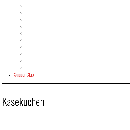
Fisch & Meeresfrüchte
Fleisch
Gegrilltes & BBQ
Indien
Italien
Kuchen & Gebäck
Salat
Snacks & Quickies
Suppe
Vegetarisch
Supper Club
Käsekuchen