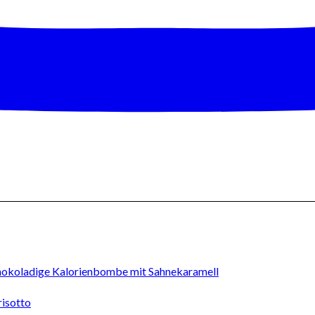
okoladige Kalorienbombe mit Sahnekaramell
isotto