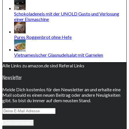
Schokoladeneis mit der UNOLD Gusto und Verlosung
einer Eismaschine
Pures Roggenbrot ohne Hefe
Vietnamesischer Glasnudelsalat mit Garnelen
Alle Links zu amazon.de sind Referal Links
Newsletter
Melde Dich kostenlos für den Newsletter an und erhalte eine
Mail sobald es einen neuen Beitrag oder andere Neuigkeiten
gibt. So bist du immer auf dem neusten Stand.