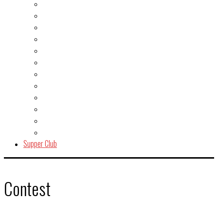
Burger
Dessert
Fisch & Meeresfrüchte
Fleisch
Gegrilltes & BBQ
Indien
Italien
Kuchen & Gebäck
Salat
Snacks & Quickies
Suppe
Vegetarisch
Supper Club
Contest