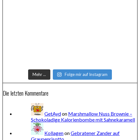
Mehr ...
Folge mir auf Instagram
Die letzten Kommentare
GetAyd
on
Marshmallow Nuss Brownie –
Schokoladige Kalorienbombe mit Sahnekaramell
Kollagen
on
Gebratener Zander auf
Graupenrisotto