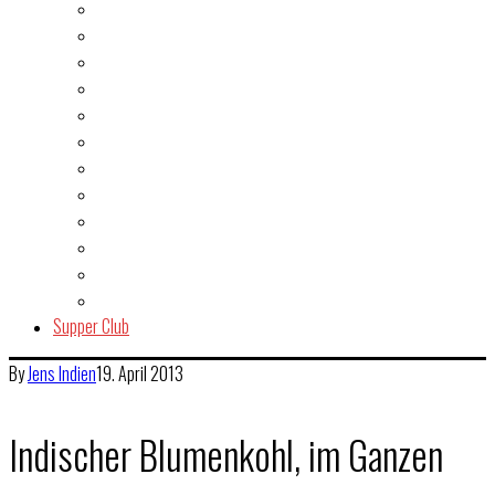
Burger
Dessert
Fisch & Meeresfrüchte
Fleisch
Gegrilltes & BBQ
Indien
Italien
Kuchen & Gebäck
Salat
Snacks & Quickies
Suppe
Vegetarisch
Supper Club
By
Jens
Indien
19. April 2013
Indischer Blumenkohl, im Ganzen