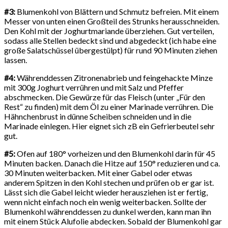
#3:
Blumenkohl von Blättern und Schmutz befreien. Mit einem
Messer von unten einen Großteil des Strunks herausschneiden.
Den Kohl mit der Joghurtmariande überziehen. Gut verteilen,
sodass alle Stellen bedeckt sind und abgedeckt (ich habe eine
große Salatschüssel übergestülpt) für rund 90 Minuten ziehen
lassen.
#4:
Währenddessen Zitronenabrieb und feingehackte Minze
mit 300g Joghurt verrühren und mit Salz und Pfeffer
abschmecken. Die Gewürze für das Fleisch (unter „Für den
Rest“ zu finden) mit dem Öl zu einer Marinade verrühren. Die
Hähnchenbrust in dünne Scheiben schneiden und in die
Marinade einlegen. Hier eignet sich zB ein Gefrierbeutel sehr
gut.
#5:
Ofen auf 180° vorheizen und den Blumenkohl darin für 45
Minuten backen. Danach die Hitze auf 150° reduzieren und ca.
30 Minuten weiterbacken. Mit einer Gabel oder etwas
anderem Spitzen in den Kohl stechen und prüfen ob er gar ist.
Lässt sich die Gabel leicht wieder herausziehen ist er fertig,
wenn nicht einfach noch ein wenig weiterbacken. Sollte der
Blumenkohl währenddessen zu dunkel werden, kann man ihn
mit einem Stück Alufolie abdecken. Sobald der Blumenkohl gar