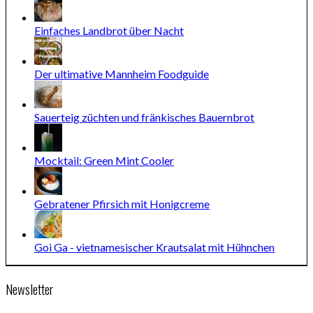
Einfaches Landbrot über Nacht
Der ultimative Mannheim Foodguide
Sauerteig züchten und fränkisches Bauernbrot
Mocktail: Green Mint Cooler
Gebratener Pfirsich mit Honigcreme
Goi Ga - vietnamesischer Krautsalat mit Hühnchen
Newsletter