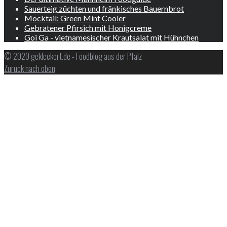
Sauerteig züchten und fränkisches Bauernbrot
Mocktail: Green Mint Cooler
Gebratener Pfirsich mit Honigcreme
Goi Ga - vietnamesischer Krautsalat mit Hühnchen
© 2020 gekleckert.de - Foodblog aus der Pfalz
Zurück nach oben