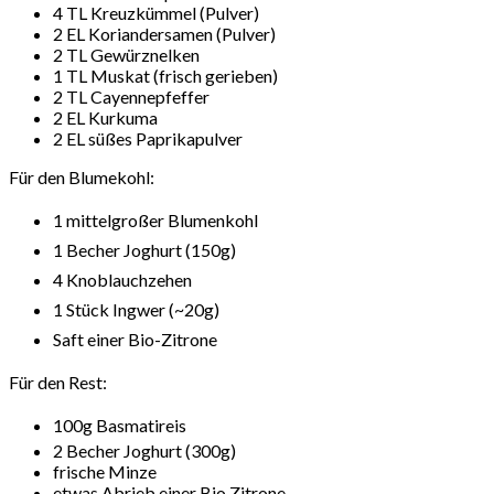
4 TL Kreuzkümmel (Pulver)
2 EL Koriandersamen (Pulver)
2 TL Gewürznelken
1 TL Muskat (frisch gerieben)
2 TL Cayennepfeffer
2 EL Kurkuma
2 EL süßes Paprikapulver
Für den Blumekohl:
1 mittelgroßer Blumenkohl
1 Becher Joghurt (150g)
4 Knoblauchzehen
1 Stück Ingwer (~20g)
Saft einer Bio-Zitrone
Für den Rest:
100g Basmatireis
2 Becher Joghurt (300g)
frische Minze
etwas Abrieb einer Bio Zitrone