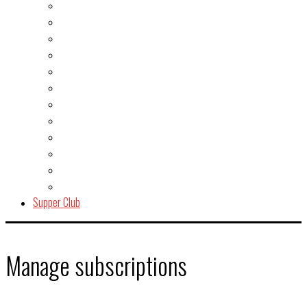
Burger
Dessert
Fisch & Meeresfrüchte
Fleisch
Gegrilltes & BBQ
Indien
Italien
Kuchen & Gebäck
Salat
Snacks & Quickies
Suppe
Vegetarisch
Supper Club
Manage subscriptions