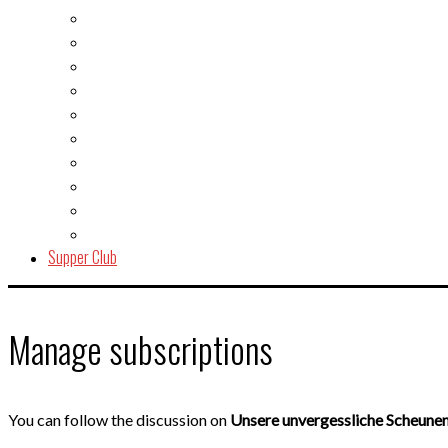
Fisch & Meeresfrüchte
Fleisch
Gegrilltes & BBQ
Indien
Italien
Kuchen & Gebäck
Salat
Snacks & Quickies
Suppe
Vegetarisch
Supper Club
Manage subscriptions
You can follow the discussion on
Unsere unvergessliche Scheune