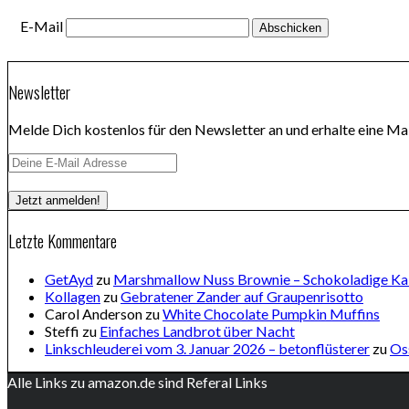
E-Mail
Newsletter
Melde Dich kostenlos für den Newsletter an und erhalte eine Mai
Letzte Kommentare
GetAyd
zu
Marshmallow Nuss Brownie – Schokoladige Ka
Kollagen
zu
Gebratener Zander auf Graupenrisotto
Carol Anderson
zu
White Chocolate Pumpkin Muffins
Steffi
zu
Einfaches Landbrot über Nacht
Linkschleuderei vom 3. Januar 2026 – betonflüsterer
zu
Os
Alle Links zu amazon.de sind Referal Links